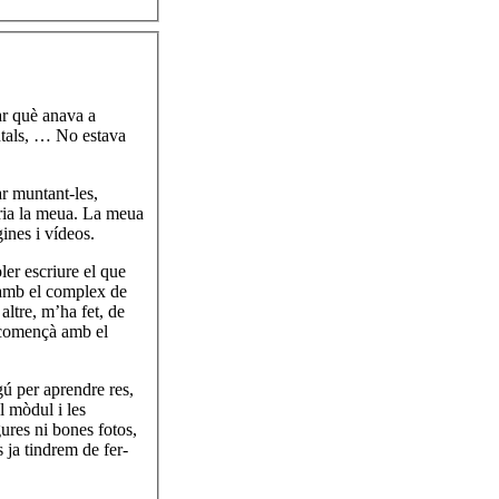
ar què anava a
ntals, … No estava
ar muntant-les,
eria la meua. La meua
gines i vídeos.
oler escriure el que
t amb el complex de
ltre, m’ha fet, de
 començà amb el
ú per aprendre res,
l mòdul i les
ures ni bones fotos,
s ja tindrem de fer-