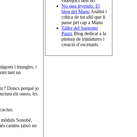
videojocs dels 80.
No siga leyendo. El
blog del Manu
Anàlisi i
crítica de tot alló que li
passe pel cap a Manu
Taller del Sargento
Pauix
Blog dedicat a la
pintura de miniatures i
creació d’escenaris.
tàgons i triangles, i
àxim tant un
ètic? Doncs perquè jo
ctura els ossos, les
cactus
.
60 mòduls Sonobè,
és camins (això no