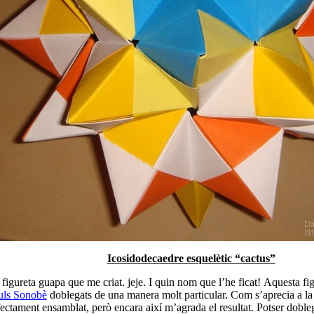
Icosidodecaedre esquelètic “cactus”
 figureta guapa que me criat. jeje. I quin nom que l’he ficat! Aquesta fi
ls Sonobè
doblegats de una manera molt particular. Com s’aprecia a la
fectament ensamblat, però encara així m’agrada el resultat. Potser dobl