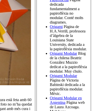
dedicada
fundamentalment a
papiroflèxia no
modular. Conté molts
diagrames.
Origami
Pàgina de
H.A.Verrill, professora
d’àlgebra de la
Louisiana State
University, dedicada a
la papiroflèxia modular.
Origami Modular
Blog
de la chilena Beatriz
González Muzzio
dedicat a la papiroflèxia
modular. Muy chulo.
Origami Modular
Pàgina de Victoria
Babinski dedicada a la
papiroflèxia modular.
Mèxic.
Origami Modular en
gura està feta amb 60
Argentina
Pàgina web
 foto no m’ha quedat
de Laura Azcoaga.
egant amb més cura i