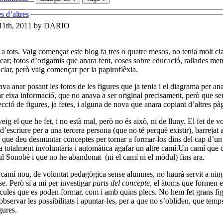
arteix
s d’altres
11th, 2011 by DARIO
a tots. Vaig començar este blog fa tres o quatre mesos, no tenia molt cl
car; fotos d’origamis que anara fent, coses sobre educació, rallades me
clar, però vaig començar per la papiroflèxia.
va anar posant les fotos de les figures que ja tenia i el diagrama per an
r eixa informació, que no anava a ser original precisament, però que s
ecció de figures, ja fetes, i alguna de nova que anara copiant d’altres pà
eig el que he fet, i no està mal, però no és això, ni de lluny. El fet de v
 d’escriure per a una tercera persona (que no té perquè existir), barreja
que deu desmuntar conceptes per tornar a formar-los dins del cap d’un a
a totalment involuntària i automàtica agafar un altre camí.Un camí que
l Sonobè i que no he abandonat (ni el camí ni el mòdul) fins ara.
camí nou, de voluntat pedagògica sense alumnes, no haurà servit a ning
e. Però sí a mi per investigar
parts del concepte
, el àtoms que formen e
cules que es poden formar, com i amb quins plecs. No hem fet grans fig
observar les possibilitats i apuntar-les, per a que no s’obliden, que temp
gures.