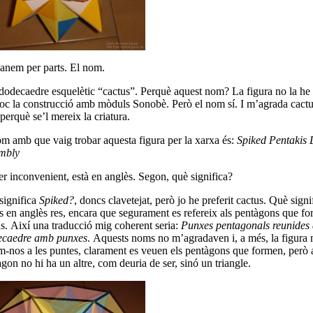
 anem per parts. El nom.
dodecaedre esquelètic “cactus”. Perquè aquest nom? La figura no la he 
oc la construcció amb mòduls Sonobè. Però el nom sí. I m’agrada cactus
perquè se’l mereix la criatura.
m amb que vaig trobar aquesta figura per la xarxa és:
Spiked Pentakis
mbly
r inconvenient, està en anglès. Segon, què significa?
significa
Spiked?
, doncs clavetejat, però jo he preferit cactus. Què sign
 en anglès res, encara que segurament es refereix als pentàgons que fo
s. Així una traducció mig coherent seria:
Punxes pentagonals reunides
caedre amb punxes
. Aquests noms no m’agradaven i, a més, la figura 
-nos a les puntes, clarament es veuen els pentàgons que formen, però a
gon no hi ha un altre, com deuria de ser, sinó un triangle.