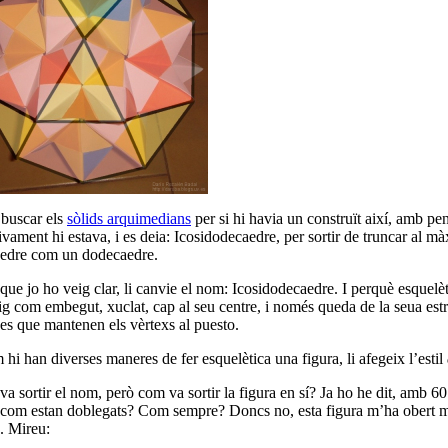
 buscar els
sòlids arquimedians
per si hi havia un construït així, amb pen
ivament hi estava, i es deia: Icosidodecaedre, per sortir de truncar al m
aedre com un dodecaedre.
que jo ho veig clar, li canvie el nom: Icosidodecaedre. I perquè esquel
ig com embegut, xuclat, cap al seu centre, i només queda de la seua estru
es que mantenen els vèrtexs al puesto.
 hi han diverses maneres de fer esquelètica una figura, li afegeix l’estil
va sortir el nom, però com va sortir la figura en sí? Ja ho he dit, amb 
 com estan doblegats? Com sempre? Doncs no, esta figura m’ha obert m
. Mireu: