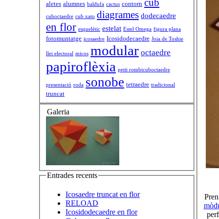
cub
aletes
alumnes
contorn
baldufa
cactus
diagrames
dodecaedre
cuboctaedre
cub xato
en flor
estelat
esquelètic
Estel Omega
figura plana
fotomuntatge
Icosidodecaedre
icosaedre
Joia de Toshie
modular
octaedre
llei electoral
micos
papiroflèxia
petit rombicuboctaedre
sonobe
tetraedre
presentació
roda
tradicional
truncat
Galeria
Entrades recents
Icosaedre truncat en flor
Pren
RELOAD
mòdu
Icosidodecaedre en flor
per