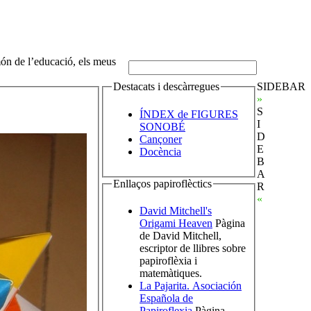
món de l’educació, els meus
Destacats i descàrregues
SIDEBAR
»
S
ÍNDEX de FIGURES
I
SONOBÉ
D
Cançoner
E
Docència
B
A
Enllaços papiroflèctics
R
«
David Mitchell's
Origami Heaven
Pàgina
de David Mitchell,
escriptor de llibres sobre
papiroflèxia i
matemàtiques.
La Pajarita. Asociación
Española de
Papiroflexia
Pàgina