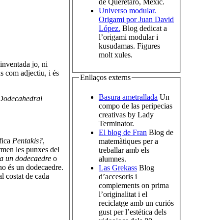
de Querétaro, Mèxic.
Universo modular.
Origami por Juan David
López.
Blog dedicat a
l’origami modular i
kusudamas. Figures
molt xules.
inventada jo, ni
 com adjectiu, i és
Enllaços externs
Basura ametrallada
Un
 Dodecahedral
compo de las peripecias
creativas by Lady
Terminator.
El blog de Fran
Blog de
ifica
Pentakis?
,
matemàtiques per a
rmen les punxes del
treballar amb els
 a un dodecaedre
o
alumnes.
no és un dodecaedre.
Las Grekass
Blog
l costat de cada
d’accesoris i
complements on prima
l’originalitat i el
reciclatge amb un curiós
gust per l’estética dels