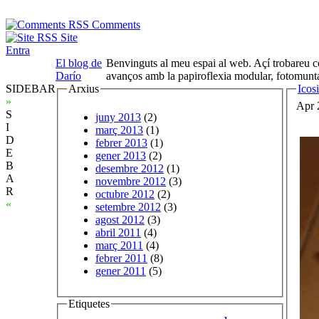
Comments
Site
Entra
El blog de
Benvinguts al meu espai al web. Açí trobareu co
Darío
avanços amb la papiroflexia modular, fotomunta
SIDEBAR
Arxius
Icos
»
Apr 
S
juny 2013
(2)
I
març 2013
(1)
D
febrer 2013
(1)
E
gener 2013
(2)
B
desembre 2012
(1)
A
novembre 2012
(3)
R
octubre 2012
(2)
«
setembre 2012
(3)
agost 2012
(3)
abril 2011
(4)
març 2011
(4)
febrer 2011
(8)
gener 2011
(5)
Etiquetes