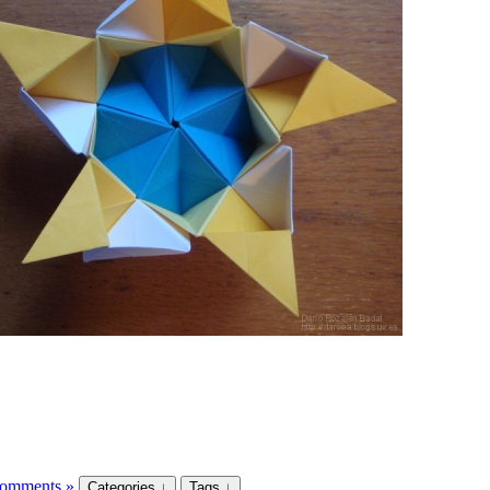
book
odon
l
omments »