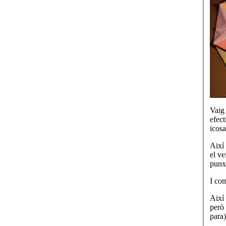
Vaig
efect
icos
Així 
el ve
punx
I com
Així 
però
para)