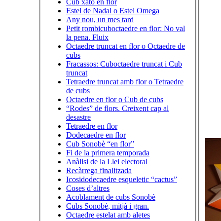
Cub xato en flor
Estel de Nadal o Estel Omega
Any nou, un mes tard
Petit rombicuboctaedre en flor: No val
la pena. Fluix
Octaedre truncat en flor o Octaedre de
cubs
Fracassos: Cuboctaedre truncat i Cub
truncat
Tetraedre truncat amb flor o Tetraedre
de cubs
Octaedre en flor o Cub de cubs
“Rodes” de flors. Creixent cap al
desastre
Tetraedre en flor
Dodecaedre en flor
Cub Sonobè “en flor”
Fi de la primera temporada
Anàlisi de la Llei electoral
Recàrrega finalitzada
Icosidodecaedre esqueletic “cactus”
Coses d’altres
Acoblament de cubs Sonobè
Cubs Sonobè, mitjà i gran.
Octaedre estelat amb aletes