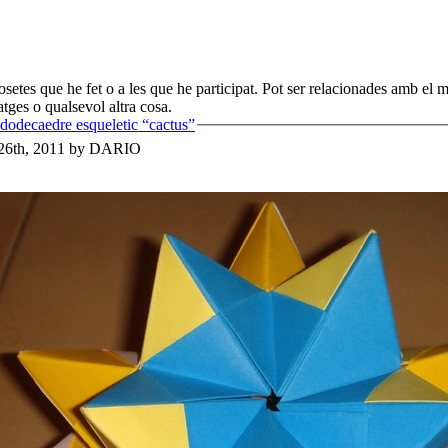
setes que he fet o a les que he participat. Pot ser relacionades amb el 
tges o qualsevol altra cosa.
idodecaedre esqueletic “cactus”
26th, 2011 by DARIO