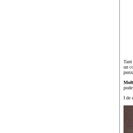
Tant
un co
punxa
Molt
pode
I de 