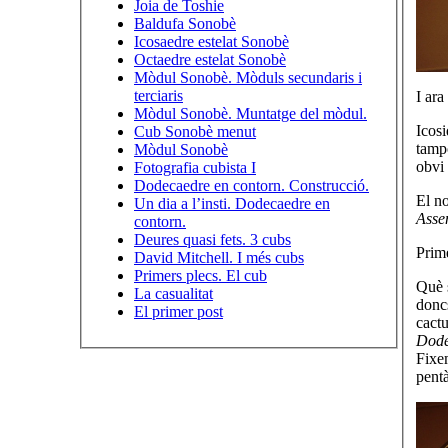
Joia de Toshie
Baldufa Sonobè
Icosaedre estelat Sonobè
Octaedre estelat Sonobè
Mòdul Sonobè. Mòduls secundaris i
terciaris
I ara
Mòdul Sonobè. Muntatge del mòdul.
Icosi
Cub Sonobè menut
tamp
Mòdul Sonobè
obvi 
Fotografia cubista I
Dodecaedre en contorn. Construcció.
El no
Un dia a l’insti. Dodecaedre en
Asse
contorn.
Deures quasi fets. 3 cubs
Prime
David Mitchell. I més cubs
Primers plecs. El cub
Què 
La casualitat
doncs
El primer post
cactu
Dode
Fixem
pentà