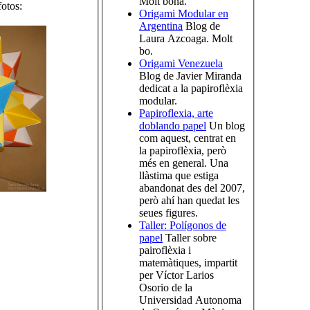
Molt bona.
otos:
Origami Modular en
Argentina
Blog de
Laura Azcoaga. Molt
bo.
Origami Venezuela
Blog de Javier Miranda
dedicat a la papiroflèxia
modular.
Papiroflexia, arte
doblando papel
Un blog
com aquest, centrat en
la papiroflèxia, però
més en general. Una
llàstima que estiga
abandonat des del 2007,
però ahí han quedat les
seues figures.
Taller: Polígonos de
papel
Taller sobre
pairoflèxia i
matemàtiques, impartit
per Víctor Larios
Osorio de la
Universidad Autonoma