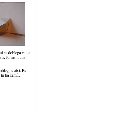
ul es doblega cap a
lats, formant una
oblegats així. Es
ò… hi ha camí…