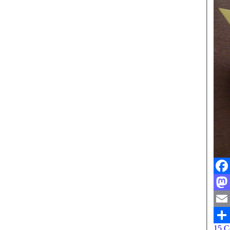
Face
Mast
Emai
15 C