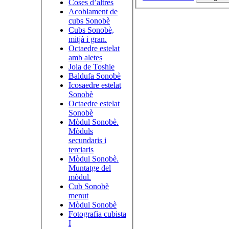
Coses d’altres
Acoblament de
cubs Sonobè
Cubs Sonobè,
mitjà i gran.
Octaedre estelat
amb aletes
Joia de Toshie
Baldufa Sonobè
Icosaedre estelat
Sonobè
Octaedre estelat
Sonobè
Mòdul Sonobè.
Mòduls
secundaris i
terciaris
Mòdul Sonobè.
Muntatge del
mòdul.
Cub Sonobè
menut
Mòdul Sonobè
Fotografia cubista
I