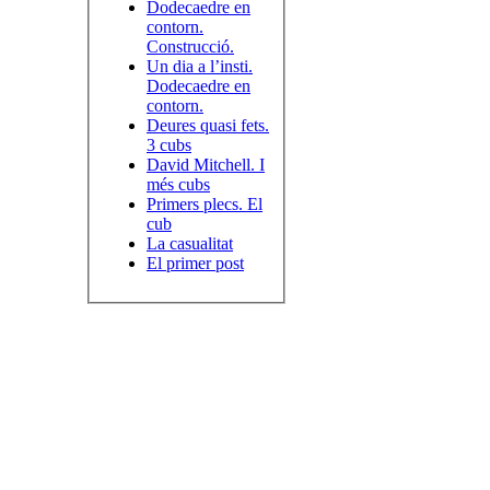
Dodecaedre en
contorn.
Construcció.
Un dia a l’insti.
Dodecaedre en
contorn.
Deures quasi fets.
3 cubs
David Mitchell. I
més cubs
Primers plecs. El
cub
La casualitat
El primer post