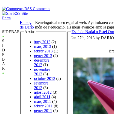
Comments
Site
Entra
El blog
Benvinguts al meu espai al web. Açí trobareu cose
de Darío
món de l’educació, els meus avanços amb la papir
SIDEBAR
Arxius
Estel de Nadal o Estel O
»
Jan 27th, 2013 by DARIO
S
juny 2013
(2)
I
març 2013
(1)
D
febrer 2013
(1)
Bre
E
gener 2013
(2)
B
desembre
A
2012
(1)
R
novembre
«
2012
(3)
octubre 2012
(2)
setembre
2012
(3)
agost 2012
(3)
abril 2011
(4)
març 2011
(4)
febrer 2011
(8)
gener 2011
(5)