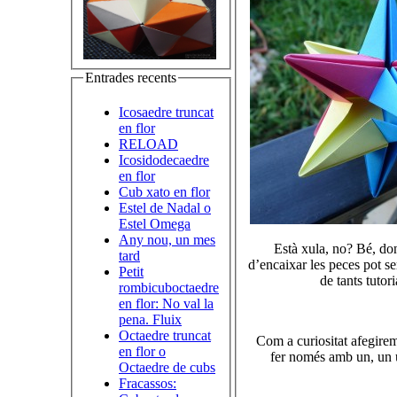
Entrades recents
Icosaedre truncat
en flor
RELOAD
Icosidodecaedre
en flor
Cub xato en flor
Estel de Nadal o
Estel Omega
Any nou, un mes
Està xula, no? Bé, don
tard
d’encaixar les peces pot s
Petit
de tants tutor
rombicuboctaedre
en flor: No val la
pena. Fluix
Octaedre truncat
Com a curiositat afegirem
en flor o
fer només amb un, un ú
Octaedre de cubs
Fracassos: