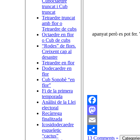
Cuboctaedre
truncat i Cub
truncat
Tetraedre truncat
amb flor o
Tetraedre de cubs
apanyat però es pot fer.
Octaedre en flor
o Cub de cubs
“Rodes” de flors.
Creixent cap al
desastre
Tetraedre en flor
Dodecaedre en
flor
Cub Sonobè “en
flor”
Fi de la primera
temporada
Anàlisi de la Llei
electoral
Facebook
Recàrrega
finalitzada
Mastodon
Icosidodecaedre
Email
esqueletic
“cactus”
13 Comments »
Comparteix