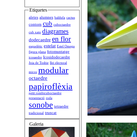
Etiquetes
aletes
alumnes
baldufa
cactus
cub
contorn
cuboctaedre
diagrames
cub xato
en flor
dodecaedre
estelat
esquelètic
Estel Omega
fotomuntatge
figura plana
Icosidodecaedre
icosaedre
Joia de Toshie
llei electoral
modular
micos
octaedre
papiroflèxia
petit rombicuboctaedre
presentació
roda
sonobe
tetraedre
truncat
tradicional
Galeria