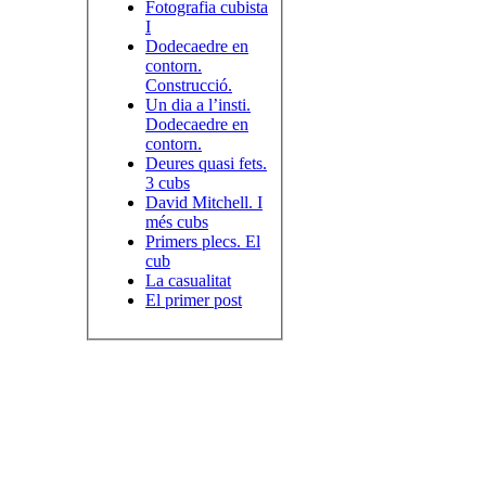
Fotografia cubista
I
Dodecaedre en
contorn.
Construcció.
Un dia a l’insti.
Dodecaedre en
contorn.
Deures quasi fets.
3 cubs
David Mitchell. I
més cubs
Primers plecs. El
cub
La casualitat
El primer post