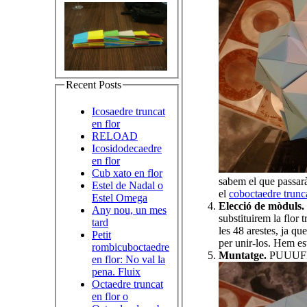
Recent Posts
Icosaedre truncat
en flor
RELOAD
Icosidodecaedre
en flor
Cub xato en flor
sabem el que passarà 
Estel de Nadal o
el
coboctaedre trunc
Estel Omega
Elecció de mòduls.
Any nou, un mes
substituirem la flor
tard
les 48 arestes, ja q
Petit
per unir-los. Hem es
rombicuboctaedre
Muntatge.
PUUUFFF!
en flor: No val la
pena. Fluix
Octaedre truncat
en flor o