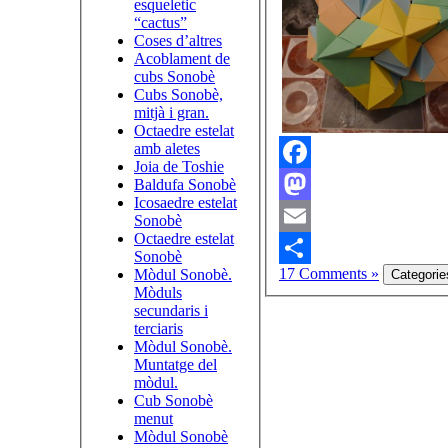
esqueletic
“cactus”
Coses d’altres
Acoblament de
cubs Sonobè
Cubs Sonobè,
mitjà i gran.
Octaedre estelat
amb aletes
Joia de Toshie
Facebook
Baldufa Sonobè
Icosaedre estelat
Mastodon
Sonobè
Octaedre estelat
Email
Sonobè
17 Comments »
Mòdul Sonobè.
Share
Mòduls
secundaris i
terciaris
Mòdul Sonobè.
Muntatge del
mòdul.
Cub Sonobè
menut
Mòdul Sonobè