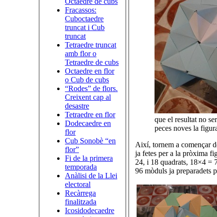
Octaedre de cubs
Fracassos:
Cuboctaedre
truncat i Cub
truncat
Tetraedre truncat
amb flor o
Tetraedre de cubs
Octaedre en flor
o Cub de cubs
“Rodes” de flors.
Creixent cap al
desastre
Tetraedre en flor
que el resultat no s
Dodecaedre en
peces noves la figur
flor
Cub Sonobè “en
Així, tornem a començar d
flor”
ja fetes per a la pròxima fi
Fi de la primera
24, i 18 quadrats, 18×4 = 7
temporada
96 mòduls ja preparadets p
Anàlisi de la Llei
electoral
Recàrrega
finalitzada
Icosidodecaedre