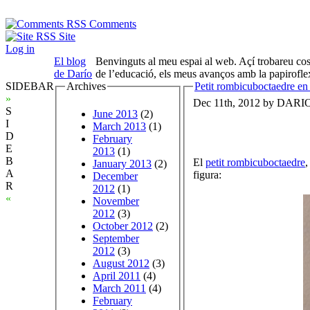
Comments
Site
Log in
El blog
Benvinguts al meu espai al web. Açí trobareu cose
de Darío
de l’educació, els meus avanços amb la papirofle
SIDEBAR
Archives
Petit rombicuboctaedre en 
»
Dec 11th, 2012 by DARI
S
June 2013
(2)
I
March 2013
(1)
D
February
E
2013
(1)
B
El
petit rombicuboctaedre
,
January 2013
(2)
A
figura:
December
R
2012
(1)
«
November
2012
(3)
October 2012
(2)
September
2012
(3)
August 2012
(3)
April 2011
(4)
March 2011
(4)
February