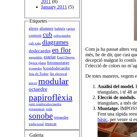
2011
(8)
January 2011
(5)
Etiquetes
aletes
alumnes
baldufa
cactus
cub
contorn
cuboctaedre
diagrames
cub xato
en flor
Com ja ha passat altres veg
dodecaedre
més, he de dir, que casi que
estelat
esquelètic
Estel Omega
decepció malgrat lo costós 
fotomuntatge
figura plana
l’elecció de colors no m’ag
Icosidodecaedre
icosaedre
Joia de Toshie
llei electoral
De totes maneres, vegem el
modular
micos
Anàlisi del model.
E
octaedre
triangulars, i té 48 a
papiroflèxia
Elecció de mòduls.
triangulars, a més de
petit rombicuboctaedre
Muntatge.
IMPOSSIB
presentació
roda
Fent una ràpida rees
sonobe
tetraedre
bàsic
, per veure si e
truncat
tradicional
Galeria