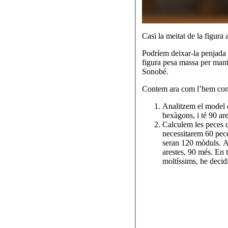
Casi la meitat de la figura
Podríem deixar-la penjada 
figura pesa massa per manti
Sonobé.
Contem ara com l’hem cons
Analitzem el model q
hexàgons, i té 90 are
Calculem les peces q
necessitarem 60 pec
seran 120 mòduls. A m
arestes, 90 més. En
moltíssims, he decidi