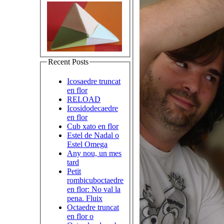
Recent Posts
Icosaedre truncat
en flor
RELOAD
Icosidodecaedre
en flor
Cub xato en flor
Estel de Nadal o
Estel Omega
Any nou, un mes
tard
Petit
rombicuboctaedre
en flor: No val la
pena. Fluix
Octaedre truncat
en flor o