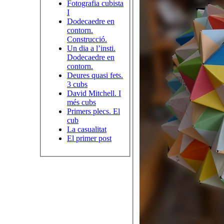
Fotografia cubista
I
Dodecaedre en
contorn.
Construcció.
Un dia a l’insti.
Dodecaedre en
contorn.
Deures quasi fets.
3 cubs
David Mitchell. I
més cubs
Primers plecs. El
cub
La casualitat
El primer post