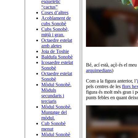
esqueletic
“cactus”
Coses d’altres
Acoblament de
cubs Sonobè
Cubs Sonobè,
mitjà i gran.
Octaedre estelat
amb aletes
Joia de Toshie
Baldufa Sonobè
Icosaedre estelat
Bé, ací està, açò és el me
Sonobè
arquimedians
)
Octaedre estelat
Sonobè
Com a la figura anterior, l’
Mòdul Sonobè.
pels centres de les
flors he
Mòduls
figura és molt més gran i p
secundaris i
punts febles en quant deix
terciaris
Mòdul Sonobè.
Muntatge del
mòdul.
Cub Sonobè
menut
Mòdul Sonobè