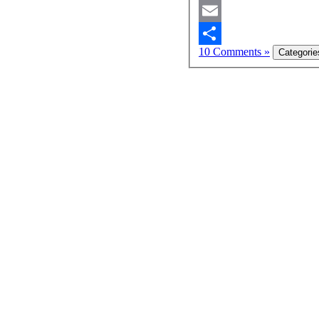
Mastodon
Email
10 Comments »
Share