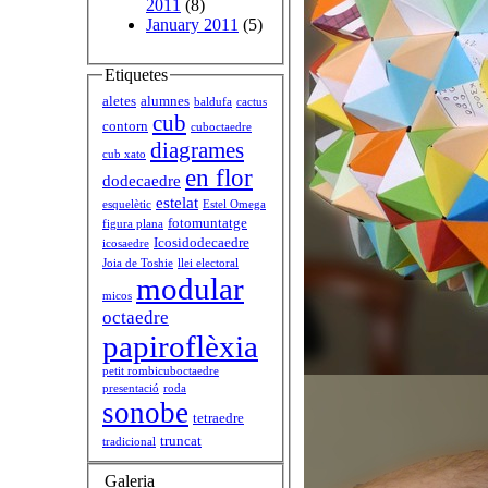
2011
(8)
January 2011
(5)
Etiquetes
aletes
alumnes
baldufa
cactus
cub
contorn
cuboctaedre
diagrames
cub xato
en flor
dodecaedre
estelat
esquelètic
Estel Omega
fotomuntatge
figura plana
Icosidodecaedre
icosaedre
Joia de Toshie
llei electoral
modular
micos
octaedre
papiroflèxia
petit rombicuboctaedre
presentació
roda
sonobe
tetraedre
truncat
tradicional
Galeria