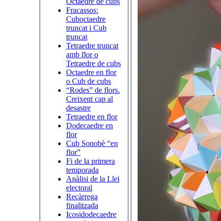
Octaedre de cubs
Fracassos:
Cuboctaedre
truncat i Cub
truncat
Tetraedre truncat
amb flor o
Tetraedre de cubs
Octaedre en flor
o Cub de cubs
“Rodes” de flors.
Creixent cap al
desastre
Tetraedre en flor
Dodecaedre en
flor
Cub Sonobè “en
flor”
Fi de la primera
temporada
Anàlisi de la Llei
electoral
Recàrrega
finalitzada
Icosidodecaedre