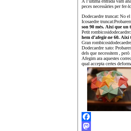
A l’última entrada vam ana
peces necessàries per fer-
Dodecaedre truncat: No e
Icosaedre truncat:Probarem
son 90 més. Així que un t
Petit rombicosidodecaedre:
hem d’afegir-ne 60. Així 
Gran rombicosidodecaedre:
Dodecaedre xato: Probarem 
dels que necessitem , però
Afegim ara aquestes correcc
qual accepta certes deform
Facebook