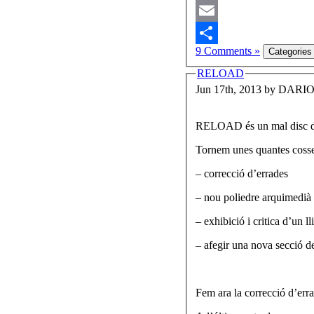
Mastodon
Email
9 Comments »
Share
RELOAD
Jun 17th, 2013 by DARI
RELOAD és un mal disc de Me
Tornem unes quantes cosses
– correcció d’errades
– nou poliedre arquimedià
– exhibició i critica d’un l
– afegir una nova secció de
Fem ara la correcció d’erra