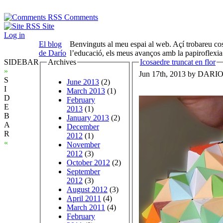
Comments
Site
Log in
El blog
Benvinguts al meu espai al web. Açí trobareu cose
de Darío
l’educació, els meus avanços amb la papiroflexia
SIDEBAR
Archives
Icosaedre truncat en flor
»
Jun 17th, 2013 by DARI
S
June 2013
(2)
I
March 2013
(1)
D
February
E
2013
(1)
B
January 2013
(2)
A
December
R
2012
(1)
«
November
2012
(3)
October 2012
(2)
September
2012
(3)
August 2012
(3)
April 2011
(4)
March 2011
(4)
February